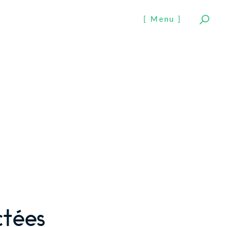
[ Menu ]
ctées