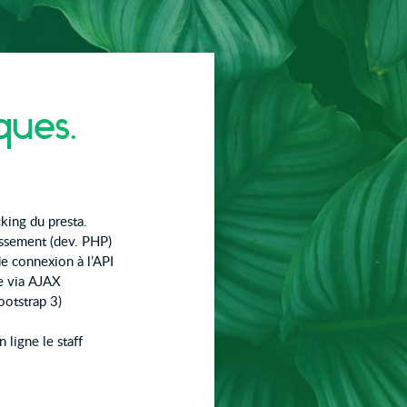
ques.
king du presta.
assement (dev. PHP)
de connexion à l’API
ve via AJAX
ootstrap 3)
n ligne le staff