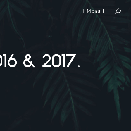
[ Menu ]
016 & 2017
.