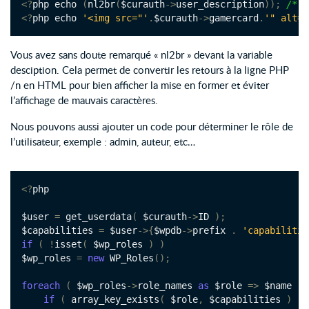
<?
php echo 
(
nl2br
(
$curauth
->
user_description
));
/*la
<?
php echo 
'<img src="'
.
$curauth
->
gamercard
.
'" alt="
Vous avez sans doute remarqué « nl2br » devant la variable
desciption. Cela permet de convertir les retours à la ligne PHP
/n en HTML pour bien afficher la mise en former et éviter
l’affichage de mauvais caractères.
Nous pouvons aussi ajouter un code pour déterminer le rôle de
l’utilisateur, exemple : admin, auteur, etc…
<?
php

$user 
=
 get_userdata
(
 $curauth
->
ID 
);
$capabilities 
=
 $user
->{
$wpdb
->
prefix 
.
'capabilitie
if
(
!
isset
(
 $wp_roles 
)
)
$wp_roles 
=
new
 WP_Roles
();
foreach
(
 $wp_roles
->
role_names 
as
 $role 
=>
 $name 
)
if
(
 array_key_exists
(
 $role
,
 $capabilities 
)
)