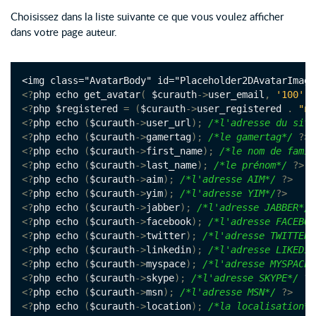
Choisissez dans la liste suivante ce que vous voulez afficher
dans votre page auteur.
<img class="AvatarBody" id="Placeholder2DAvatarImage
<?
php echo get_avatar
(
 $curauth
->
user_email
,
'100'
)
<?
php $registered 
=
(
$curauth
->
user_registered 
.
"n"
<?
php echo 
(
$curauth
->
user_url
);
/*l'adresse du site
<?
php echo 
(
$curauth
->
gamertag
);
/*le gamertag*/
?>
<?
php echo 
(
$curauth
->
first_name
);
/*le nom de famil
<?
php echo 
(
$curauth
->
last_name
);
/*le prénom*/
?>
<?
php echo 
(
$curauth
->
aim
);
/*l'adresse AIM*/
?>
<?
php echo 
(
$curauth
->
yim
);
/*l'adresse YIM*/
?>
<?
php echo 
(
$curauth
->
jabber
);
/*l'adresse JABBER*/
<?
php echo 
(
$curauth
->
facebook
);
/*l'adresse FACEBOO
<?
php echo 
(
$curauth
->
twitter
);
/*l'adresse TWITTER*
<?
php echo 
(
$curauth
->
linkedin
);
/*l'adresse LIKEDIN
<?
php echo 
(
$curauth
->
myspace
);
/*l'adresse MYSPACE*
<?
php echo 
(
$curauth
->
skype
);
/*l'adresse SKYPE*/
?>
<?
php echo 
(
$curauth
->
msn
);
/*l'adresse MSN*/
?>
<?
php echo 
(
$curauth
->
location
);
/*la localisation*/