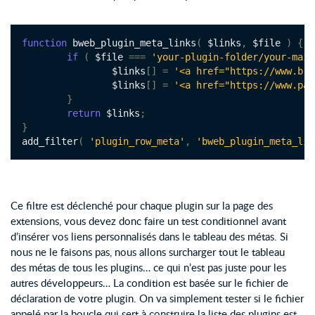
function
 bweb_plugin_meta_links
(
 $links
,
 $file 
)
{
if
(
 $file 
===
'your-plugin-folder/your-main
		$links
[]
=
'<a href="https://www.b-w
		$links
[]
=
'<a href="https://www.pay
}
return
 $links
;
}
add_filter
(
'plugin_row_meta'
,
'bweb_plugin_meta_lin
Ce filtre est déclenché pour chaque plugin sur la page des
extensions, vous devez donc faire un test conditionnel avant
d’insérer vos liens personnalisés dans le tableau des métas. Si
nous ne le faisons pas, nous allons surcharger tout le tableau
des métas de tous les plugins… ce qui n’est pas juste pour les
autres développeurs… La condition est basée sur le fichier de
déclaration de votre plugin. On va simplement tester si le fichier
appelé par la boucle qui sert à construire la liste des plugins est