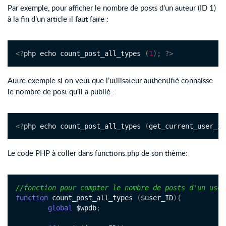
Par exemple, pour afficher le nombre de posts d’un auteur (ID 1)
à la fin d’un article il faut faire :
<?
php echo count_post_all_types 
(
1
);
?>
Autre exemple si on veut que l’utilisateur authentifié connaisse
le nombre de post qu’il a publié :
<?
php echo count_post_all_types 
(
get_current_user_id
Le code PHP à coller dans functions.php de son thème:
//fonction pour compter le nombre de posts d'un user
function
 count_post_all_types 
(
$user_ID
){
global
 $wpdb
;