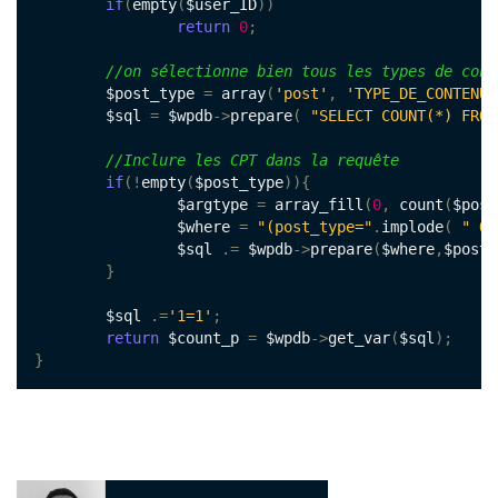
if
(
empty
(
$user_ID
))
return
0
;
//on sélectionne bien tous les types de cont
	$post_type 
=
 array
(
'post'
,
'TYPE_DE_CONTENU_
	$sql 
=
 $wpdb
->
prepare
(
"SELECT COUNT(*) FROM
//Inclure les CPT dans la requête
if
(!
empty
(
$post_type
)){
		$argtype 
=
 array_fill
(
0
,
 count
(
$post
		$where 
=
"(post_type="
.
implode
(
" OR
		$sql 
.=
 $wpdb
->
prepare
(
$where
,
$post_
}
	$sql 
.=
'1=1'
;
return
 $count_p 
=
 $wpdb
->
get_var
(
$sql
);
}