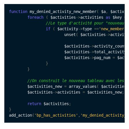
function
 my_denied_activity_new_member
(
 $a
,
 $activit
foreach
(
 $activities
->
activities 
as
 $key 
=>
//Le type d'activité pour "nouveau m
if
(
 $activity
->
type 
==
'new_member'
)
			unset
(
 $activities
->
activiti
			$activities
->
activity_count 
			$activities
->
total_activity_
			$activities
->
pag_num 
=
 $acti
}
}
//On construit le nouveau tableau avec les b
	$activities_new 
=
 array_values
(
 $activities
-
	$activities
->
activities 
=
 $activities_new
;
return
 $activities
;
}
add_action
(
'bp_has_activities'
,
'my_denied_activity_n