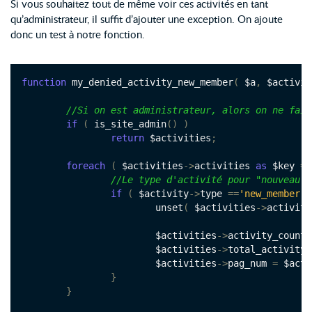
Si vous souhaitez tout de même voir ces activités en tant
qu’administrateur, il suffit d’ajouter une exception. On ajoute
donc un test à notre fonction.
function
 my_denied_activity_new_member
(
 $a
,
 $activit
//Si on est administrateur, alors on ne fait
if
(
 is_site_admin
()
)
return
 $activities
;
foreach
(
 $activities
->
activities 
as
 $key 
=>
//Le type d'activité pour "nouveau m
if
(
 $activity
->
type 
==
'new_member'
)
			unset
(
 $activities
->
activiti
			$activities
->
activity_count 
			$activities
->
total_activity_
			$activities
->
pag_num 
=
 $acti
}
}