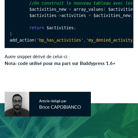
//On construit le nouveau tableau avec les b
	$activities_new 
=
 array_values
(
 $activities
-
	$activities
->
activities 
=
 $activities_new
;
return
 $activities
;
}
add_action
(
'bp_has_activities'
,
'my_denied_activity_n
Autre snippet dérivé de celui-ci :
Nota: code utilisé pour ma part sur Buddypress 1.6+
Article rédigé par
Brice CAPOBIANCO