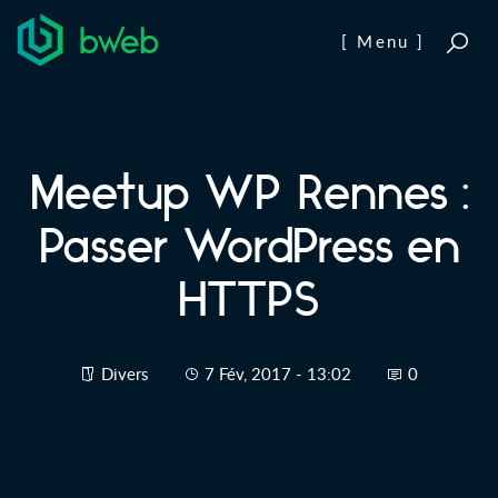
Aller au contenu
[ Menu ]
Meetup WP Rennes :
Passer WordPress en
HTTPS
Divers
7 Fév, 2017 - 13:02
0