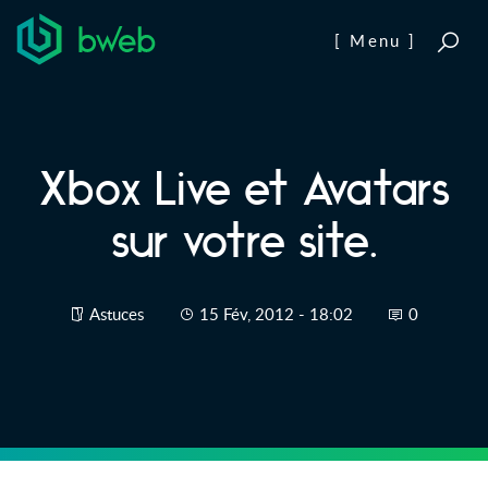
Aller au contenu
[ Menu ]
Xbox Live et Avatars
sur votre site.
Astuces
15 Fév, 2012 - 18:02
0