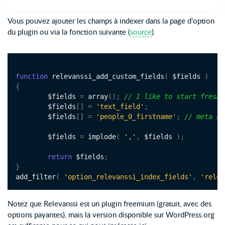
Vous pouvez ajouter les champs à indexer dans la page d’option
du plugin ou via la fonction suivante (
source
).
function
 relevanssi_add_custom_fields
(
 $fields 
)
{
	$fields 
=
 array
();
// I like to start fresh
	$fields
[]
=
'text_field'
;
	$fields
[]
=
'people_0_firstname'
;
// meta ke
	$fields 
=
 implode
(
','
,
 $fields 
);
return
 $fields
;
}
add_filter
(
'option_relevanssi_index_fields'
,
'relev
Notez que Relevanssi est un plugin freemium (gratuit, avec des
options payantes), mais la version disponible sur WordPress.org