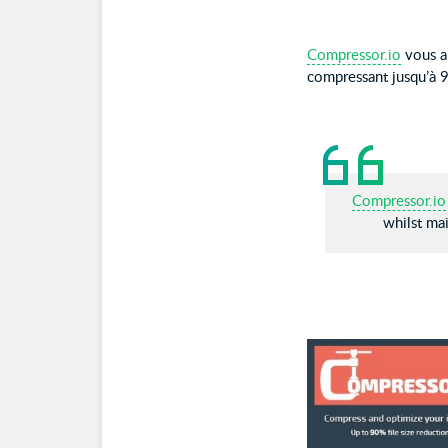
Compressor.io
vous ai
compressant jusqu’à 90
Compressor.io
whilst mai