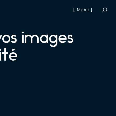
[ Menu ]
vos images
ité