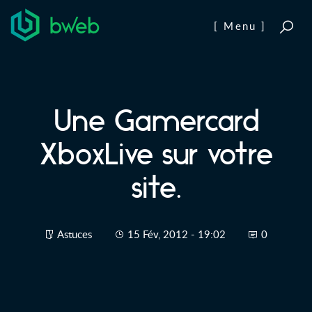
Aller au contenu
[ Menu ]
Une Gamercard
XboxLive sur votre
site.
Astuces
15 Fév, 2012 - 19:02
0